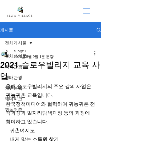
게시물
전체게시물
sungzu
전체게시물
2021년 5월 9일
1분 분량
2021 슬로우빌리지 교육 사
지역관광
업
생태관광
올해 슬로우빌리지의 주요 강의 사업은 
치유농업
귀농귀촌 교육입니다.
테마파크
한국정책미디어와 협력하여 귀농귀촌 전
귀농귀촌
직과정과 일자리탐색과정 등의 과정에 
참여하고 있습니다. 
 - 귀촌여지도 
 - 내게 맞는 소득원 찾기 