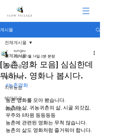
게시물
전체게시물
sungzu
전체게시물
2021년 1월 14일
2분 분량
[농촌 영화 모음] 심심한데
지역관광
뭐하나. 영화나 봅시다.
생태관광
#농촌영화
치유농업
테마파크
농촌 영화를 모아 봤습니다.
농촌의 삶, 귀농귀촌의 삶, 시골 외갓집, 
귀농귀촌
우주와 8차원 등등등등
농촌에 관련된 영화는 무척 많습니다. 
농촌의 삶도 영화처럼 즐거워야 합니다. 