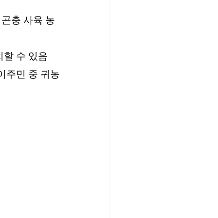
곤충 사육 농
치할 수 있음