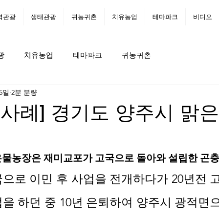
역관광
생태관광
귀농귀촌
치유농업
테마파크
비디오
광
치유농업
테마파크
귀농귀촌
 5일
2분 분량
 사례] 경기도 양주시 맑은
은물농장은 재미교포가 고국으로 돌아와 설립한 곤충
으로 이민 후 사업을 전개하다가 20년전 
을 하던 중 10년 은퇴하여 양주시 광적면