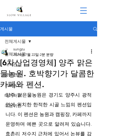
게시물
전체게시물
sungzu
전체게시물
2024년 7월 22일
2분 분량
[6차산업경영체] 양주 맑은
지역관광
물농원. 호박향기가 달콤한
생태관광
카페와 펜션.
치유농업
양주 맑은물농원은 경기도 양주시 광적
테마파크
면에 위치한 한적한 시골 느낌의 펜션입
귀농귀촌
니다. 이 펜션은 농원과 캠핑장, 카페까지 
운영하며 예쁜 곳으로 알려져 있습니다. 
효촌리 저수지 근처에 있어서 논뷰를 감