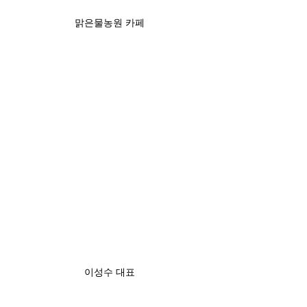
맑은물농원 카페
이성수 대표