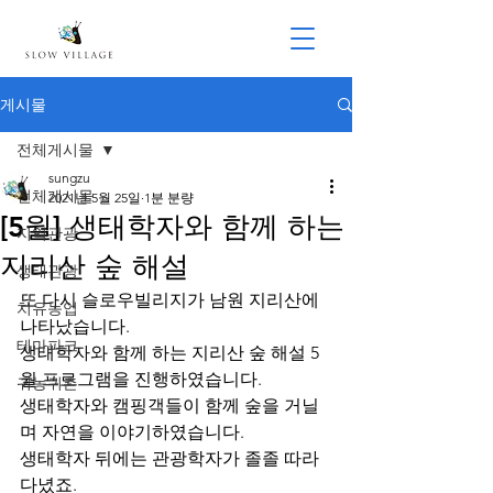
게시물
전체게시물
sungzu
전체게시물
2021년 5월 25일
1분 분량
[5월] 생태학자와 함께 하는
지역관광
지리산 숲 해설
생태관광
또 다시 슬로우빌리지가 남원 지리산에 
치유농업
나타났습니다.
테마파크
생태학자와 함께 하는 지리산 숲 해설 5
월 프로그램을 진행하였습니다.
귀농귀촌
생태학자와 캠핑객들이 함께 숲을 거닐
며 자연을 이야기하였습니다.
생태학자 뒤에는 관광학자가 졸졸 따라 
다녔죠.