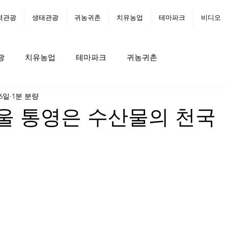
역관광
생태관광
귀농귀촌
치유농업
테마파크
비디오
광
치유농업
테마파크
귀농귀촌
 6일
1분 분량
겨울 통영은 수산물의 천국