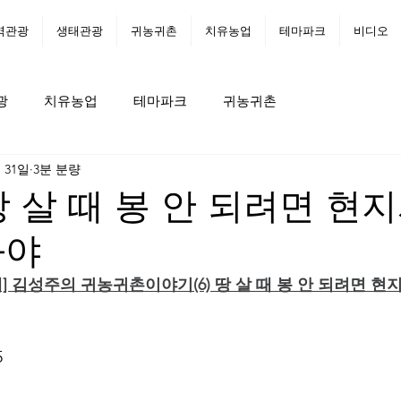
역관광
생태관광
귀농귀촌
치유농업
테마파크
비디오
광
치유농업
테마파크
귀농귀촌
월 31일
3분 분량
땅 살 때 봉 안 되려면 현지
봐야
래] 김성주의 귀농귀촌이야기(6) 땅 살 때 봉 안 되려면 현지
 