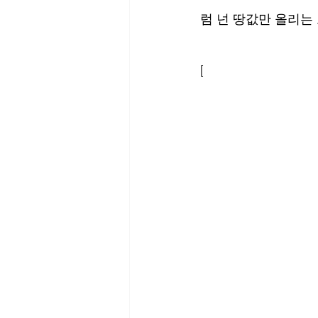
럼 넌 땅값만 올리는
[