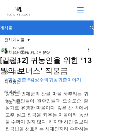
게시물
전체게시물
sungzu
전체게시물
2021년 5월 6일
2분 분량
[칼럼12] 귀농인을 위한 '13
지역관광
월의 보너스' 직불금
생태관광
#귀농귀촌
#김성주의귀농귀촌이야기
치유농업
테마파크
강원도 인제군의 산골 마을 하추리는 귀
농·귀촌인들이 원주민들과 오순도순 잘 
귀농귀촌
살기로 유명한 마을이다. 깊은 산 속에서 
고추 심고 잡곡을 키우는 마을이라 농산
물 수확이 많지 않다. 하지만 하얀 쌀보다 
잡곡밥을 선호하는 시대인지라 수확하는 