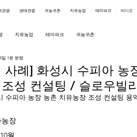
역관광
생태관광
귀농귀촌
치유농업
테마파크
비디오
광
치유농업
테마파크
귀농귀촌
 4일
1분 분량
 사례] 화성시 수피아 농
조성 컨설팅 / 슬로우빌
 수피아 농장 농촌 치유농장 조성 컨설팅 용역
농장 
 10월 