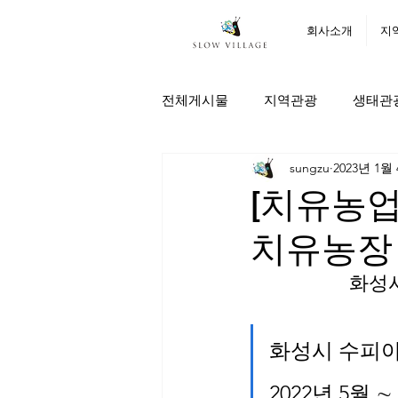
회사소개
지
전체게시물
지역관광
생태관
sungzu
2023년 1월
[치유농업
치유농장 
화성시
화성시 수피아
2022년 5월 ∼