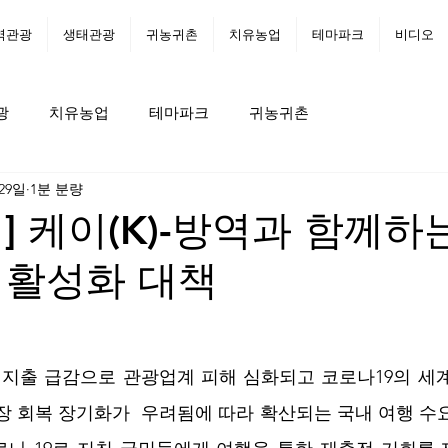
역관광
생태관광
귀농귀촌
치유농업
테마파크
비디오
광
치유농업
테마파크
귀농귀촌
 29일
1분 분량
] 케이(K)-방역과 함께하
 활성화 대책
비지출 급감으로 관광업계 피해 심화되고 코로나19의 세
장 회복 장기화가  우려됨에 따라 확산되는 국내 여행 수요