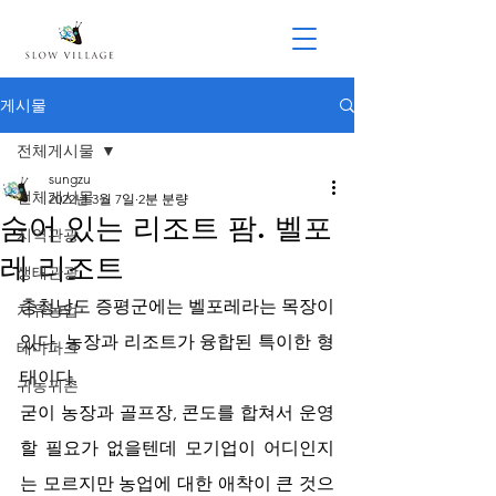
게시물
전체게시물
sungzu
전체게시물
2022년 3월 7일
2분 분량
숨어 있는 리조트 팜. 벨포
지역관광
레 리조트
생태관광
충청남도 증평군에는 벨포레라는 목장이 
치유농업
있다. 농장과 리조트가 융합된 특이한 형
테마파크
태이다. 
귀농귀촌
굳이 농장과 골프장, 콘도를 합쳐서 운영
할 필요가 없을텐데 모기업이 어디인지
는 모르지만 농업에 대한 애착이 큰 것으