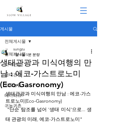
게시물
전체게시물
sungzu
전체게시물
1월 4일
5분 분량
생태관광과 미식여행의 만
지역관광
남 : 에코-가스트로노미
생태관광
(Eco-Gasronomy)
치유농업
생태관광과 미식여행의 만남 : 에코-가스
테마파크
트로노미(Eco-Gasronomy)
귀농귀촌
 "단순 탐조를 넘어 '생태 미식'으로... 생
태 관광의 미래, 에코-가스트로노미"