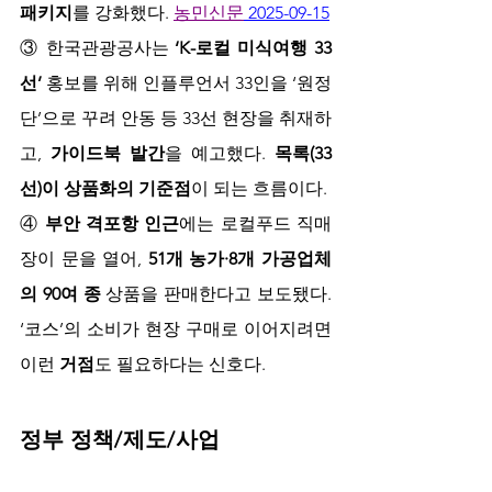
패키지
를 강화했다. 
농민신문
 2025-09-15
③ 한국관광공사는 
‘K-로컬 미식여행 33
선’
 홍보를 위해 인플루언서 33인을 ‘원정
단’으로 꾸려 안동 등 33선 현장을 취재하
고, 
가이드북 발간
을 예고했다. 
목록(33
선)이 상품화의 기준점
이 되는 흐름이다.
④ 
부안 격포항 인근
에는 로컬푸드 직매
장이 문을 열어, 
51개 농가·8개 가공업체
의 90여 종
 상품을 판매한다고 보도됐다. 
‘코스’의 소비가 현장 구매로 이어지려면 
이런 
거점
도 필요하다는 신호다.
정부 정책/제도/사업