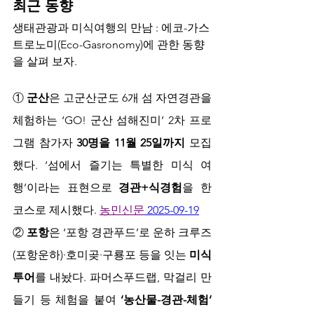
최근 동향
생태관광과 미식여행의 만남 : 에코-가스
트로노미(Eco-Gasronomy)에 관한 동향
을 살펴 보자.
① 
군산
은 고군산군도 6개 섬 자연경관을 
체험하는 ‘GO! 군산 섬해진미’ 2차 프로
그램 참가자 
30명을 11월 25일까지
 모집
했다. ‘섬에서 즐기는 특별한 미식 여
행’이라는 표현으로 
경관+식경험
을 한 
코스로 제시했다. 
농민신문
 2025-09-19
② 
포항
은 ‘포항 경관푸드’로 운하 크루즈
(포항운하)·호미곶·구룡포 등을 잇는 
미식
투어
를 내놨다. 파머스푸드랩, 막걸리 만
들기 등 체험을 붙여 
‘농산물-경관-체험’ 