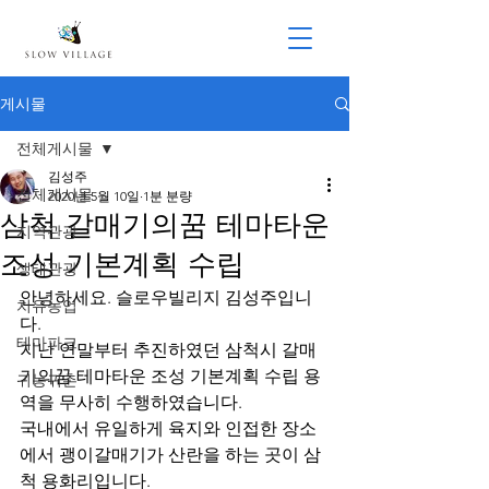
게시물
전체게시물
김성주
전체게시물
2020년 5월 10일
1분 분량
삼척 갈매기의꿈 테마타운
지역관광
조성 기본계획 수립
생태관광
안녕하세요. 슬로우빌리지 김성주입니
치유농업
다.
테마파크
지난 연말부터 추진하였던 삼척시 갈매
기의꿈 테마타운 조성 기본계획 수립 용
귀농귀촌
역을 무사히 수행하였습니다.
국내에서 유일하게 육지와 인접한 장소
에서 괭이갈매기가 산란을 하는 곳이 삼
척 용화리입니다.