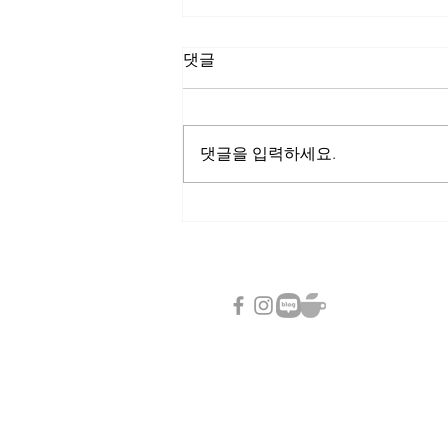
댓글
댓글을 입력하세요.
2024 세계 테마파크/워터파
크/박물관 순위( TEA 글로벌
익스피리언스 인덱스 리포트)
SLOWVILLAGE
서울시 동대문구 망우로 56 이엔
Tel : 02-966-2843
email :
sungzu@naver.com
© 2020 Slowvillage. All rights res