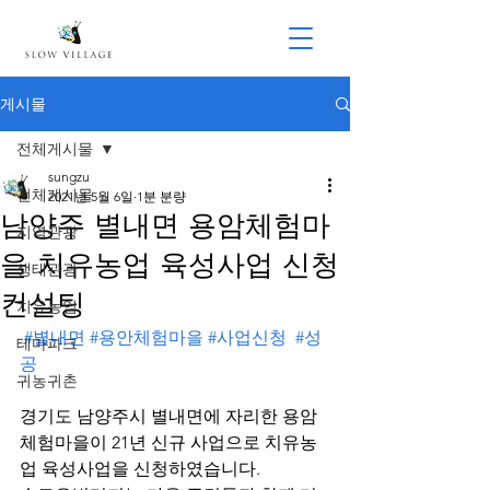
게시물
전체게시물
sungzu
전체게시물
2021년 5월 6일
1분 분량
남양주 별내면 용암체험마
지역관광
을 치유농업 육성사업 신청
생태관광
컨설팅
치유농업
#별내면
#용안체험마을
#사업신청
#성
테마파크
공
귀농귀촌
경기도 남양주시 별내면에 자리한 용암
체험마을이 21년 신규 사업으로 치유농
업 육성사업을 신청하였습니다.