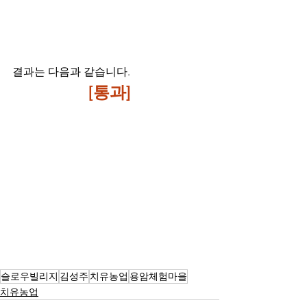
결과는 다음과 같습니다. 
[통과]
슬로우빌리지
김성주
치유농업
용암체험마을
치유농업