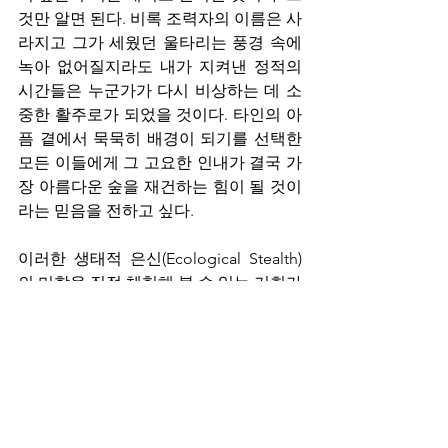
것만 알면 된다. 비록 조력자의 이름은 사
라지고 그가 세웠던 울타리는 풍경 속에 
녹아 없어질지라도 내가 지켜낸 정적의 
시간들은 누군가가 다시 비상하는 데 소
중한 활주로가 되었을 것이다. 타인의 아
픔 곁에서 묵묵히 배경이 되기를 선택한 
모든 이들에게 그 고요한 인내가 결국 가
장 아름다운 숲을 재건하는 힘이 될 것이
라는 믿음을 전하고 싶다.
이러한 생태적 은신(Ecological Stealth)
의 미학을 직접 체험해 볼 수 있는 기회가 
있다. 오는 2월 21일, 마을아카이브가 주
관하는 '마을밥상과 함께하는 철원 두루
미 탐조여행'이 그것이다.
이번 여행은 두루미를 만나러 가는 길인 
동시에, 우리가 자연의 일부로 스며드는 
법을 배우는 과정이다. 생태전문가의 깊