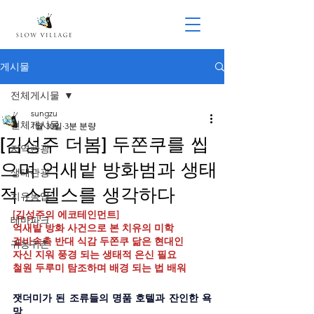
게시물
전체게시물
sungzu
전체게시물
1월 30일
3분 분량
[김성주 더봄] 두쫀쿠를 씹
지역관광
으며 억새밭 방화범과 생태
생태관광
적 스텔스를 생각하다
치유농업
[김성주의 에코테인먼트]
테마파크
억새밭 방화 사건으로 본 치유의 미학
겉바속촉 반대 식감 두쫀쿠 닮은 현대인
귀농귀촌
자신 지워 풍경 되는 생태적 은신 필요
철원 두루미 탐조하며 배경 되는 법 배워
잿더미가 된 조류들의 명품 호텔과 잔인한 욕
망