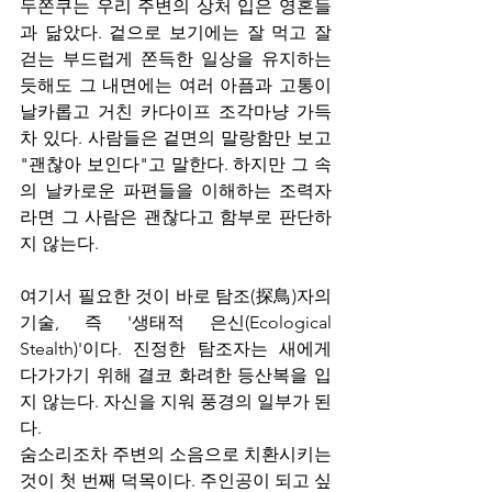
두쫀쿠는 우리 주변의 상처 입은 영혼들
과 닮았다. 겉으로 보기에는 잘 먹고 잘 
걷는 부드럽게 쫀득한 일상을 유지하는 
듯해도 그 내면에는 여러 아픔과 고통이 
날카롭고 거친 카다이프 조각마냥 가득 
차 있다. 사람들은 겉면의 말랑함만 보고 
"괜찮아 보인다"고 말한다. 하지만 그 속
의 날카로운 파편들을 이해하는 조력자
라면 그 사람은 괜찮다고 함부로 판단하
지 않는다.
여기서 필요한 것이 바로 탐조(探鳥)자의 
기술, 즉 '생태적 은신(Ecological 
Stealth)'이다. 진정한 탐조자는 새에게 
다가가기 위해 결코 화려한 등산복을 입
지 않는다. 자신을 지워 풍경의 일부가 된
다.
숨소리조차 주변의 소음으로 치환시키는 
것이 첫 번째 덕목이다. 주인공이 되고 싶